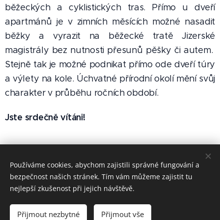
běžeckých a cyklistických tras. Přímo u dveří
apartmánů je v zimních měsících možné nasadit
běžky a vyrazit na běžecké tratě Jizerské
magistrály bez nutnosti přesunů pěšky či autem.
Stejně tak je možné podnikat přímo ode dveří túry
a výlety na kole. Úchvatné přírodní okolí mění svůj
charakter v průběhu ročních období.
Jste srdečně vítáni!
Používáme cookies, abychom zajistili správné fungování a
bezpečnost našich stránek. Tím vám můžeme zajistit tu
nejlepší zkušenost při jejich návštěvě.
Obrázky poskytl
Pexels
Přijmout nezbytné
Přijmout vše
Vytvořeno službou
Webnode
Cookies